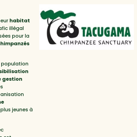
e
leur
habitat
fic illégal
sées pour la
 chimpanzés
 population
ibilisation
e
gestion
es
rganisation
me
 plus jeunes à
ec