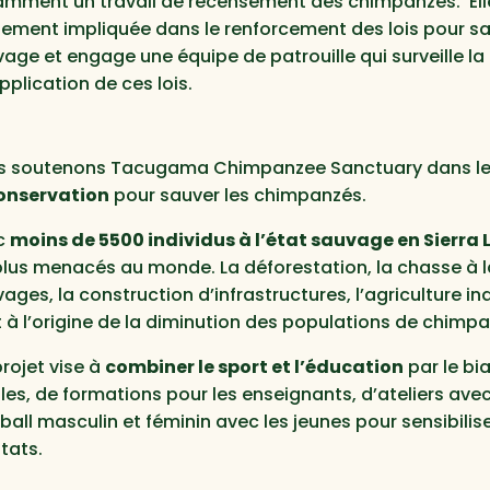
mment un travail de recensement des chimpanzés. Ell
ement impliquée dans le renforcement des lois pour sa
age et engage une équipe de patrouille qui surveille la f
application de ces lois.
 soutenons Tacugama Chimpanzee Sanctuary dans le ca
conservation
pour sauver les chimpanzés.
c
moins de 5500 individus à l’état sauvage en Sierra 
plus menacés au monde. La déforestation, la chasse à la
ages, la construction d’infrastructures, l’agriculture ind
 à l’origine de la diminution des populations de chimp
rojet vise à
combiner le sport et l’éducation
par le bi
les, de formations pour les enseignants, d’ateliers av
ball masculin et féminin avec les jeunes pour sensibilis
tats.