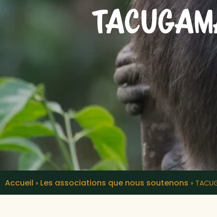
TACUGAM
Accueil
Les associations que nous soutenons
»
»
TACUG