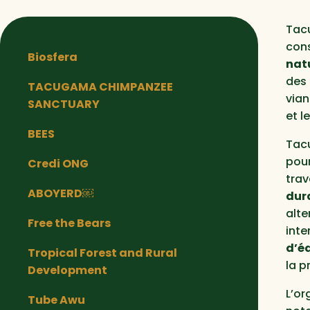
Tac
con
Biosfera
nat
des 
TACUGAMA CHIMPANZEE
vian
SANCTUARY
et l
BEES
Tac
pour
Credi ONG
trav
ABOYERD￼
dur
alte
Free the Bears
inte
d’é
Tropical Forest and Rural
la p
Development
L’or
Tube Awu