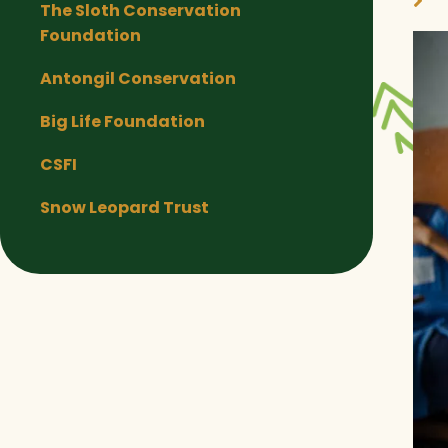
The Sloth Conservation
Foundation
Antongil Conservation
Big Life Foundation
CSFI
Snow Leopard Trust