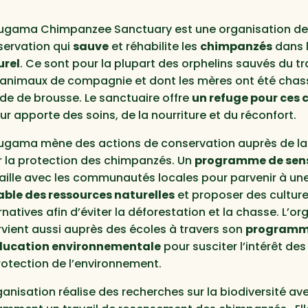
ugama Chimpanzee Sanctuary est une organisation d
servation qui
sauve
et réhabilite les
chimpanzés
dans 
urel
. Ce sont pour la plupart des orphelins sauvés du tra
animaux de compagnie et dont les mères ont été chas
de de brousse. Le sanctuaire offre
un refuge pour ces
eur apporte des soins, de la nourriture et du réconfort.
ugama mène des actions de conservation auprès de la
 la protection des chimpanzés. Un
programme de sens
aille avec les communautés locales pour parvenir à un
able des ressources naturelles
et proposer des cultur
rnatives afin d’éviter la déforestation et la chasse. L’o
rvient aussi auprès des écoles à travers son
program
ducation environnementale
pour susciter l’intérêt des
rotection de l’environnement.
ganisation réalise des recherches sur la biodiversité av