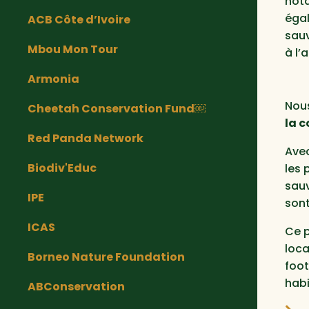
nota
égal
ACB Côte d’Ivoire
sauv
Mbou Mon Tour
à l’
Armonia
Nous
Cheetah Conservation Fund￼
la 
Red Panda Network
Ave
Biodiv'Educ
les 
sauv
IPE
sont
ICAS
Ce p
loca
Borneo Nature Foundation
foot
habi
ABConservation