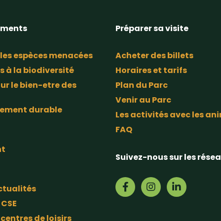
ements
Préparer sa visite
 les espèces menacées
Acheter des billets
s à la biodiversité
Horaires et tarifs
ur le bien-etre des
Plan du Parc
Venir au Parc
pement durable
Les activités avec les a
FAQ
nt
Suivez-nous sur les rése
ctualités
 CSE
 centres de loisirs