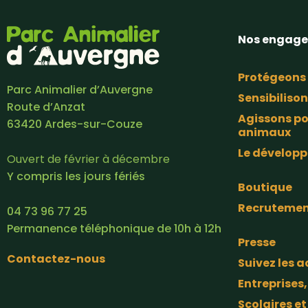
Nos engag
Protégeons
Parc Animalier d’Auvergne
Sensibilison
Route d’Anzat
Agissons po
63420 Ardes-sur-Couze
animaux
Le dévelop
Ouvert de février à décembre
Y compris les jours fériés
Boutique
Recruteme
04 73 96 77 25
Permanence téléphonique de 10h à 12h
Presse
Contactez-nous
Suivez les a
Entreprises,
Scolaires et