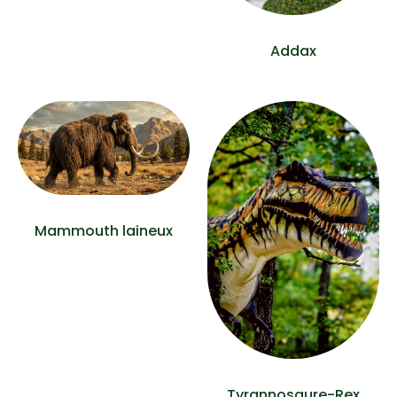
Addax
Mammouth laineux
Tyrannosaure-Rex