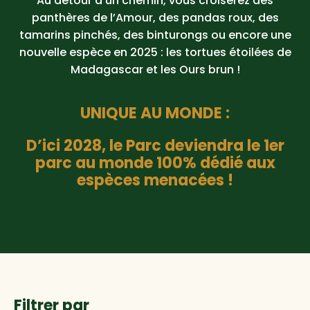
Au détour d’un chemin, vous croiserez des
panthères de l’Amour, des pandas roux, des
tamarins pinchés, des binturongs ou encore une
nouvelle espèce en 2025 : les tortues étoilées de
Madagascar et les Ours brun !
UNIQUE AU MONDE :
D’ici 2028, le Parc deviendra le 1er
parc au monde 100% dédié aux
espèces menacées !
Filtrer par