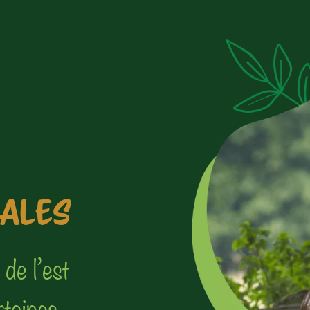
RALES
 de l’est
rtaines