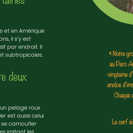
pe et en Amérique
s, il s’y est
f par endroit. Il
« Notre gr
et subtropicales.
au Parc An
re deux
vingtaine d
enclos d’im
Chaque a
t un pelage roux
r est aussi celui
Le cerf s
e se camoufler
es imitant les