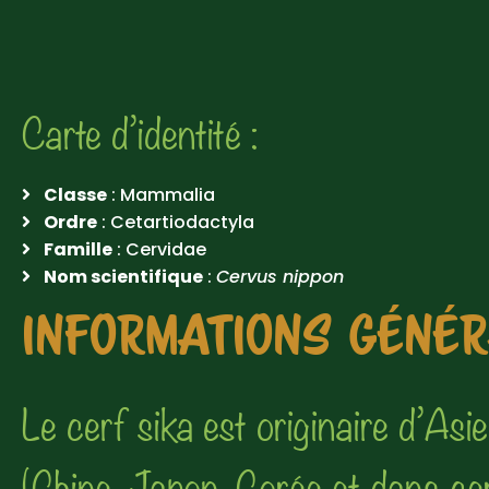
Carte d’identité :
Classe
: Mammalia
Ordre
: Cetartiodactyla
Famille
: Cervidae
Nom scientifique
:
Cervus nippon
INFORMATIONS GÉNÉ
Le cerf sika est originaire d’Asie
(Chine, Japon, Corée et dans ce