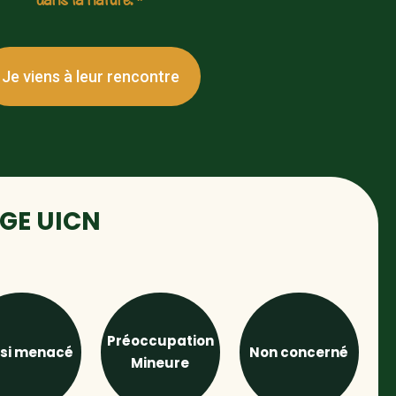
Je viens à leur rencontre
UGE UICN
Préoccupation
si menacé
Non concerné
Mineure