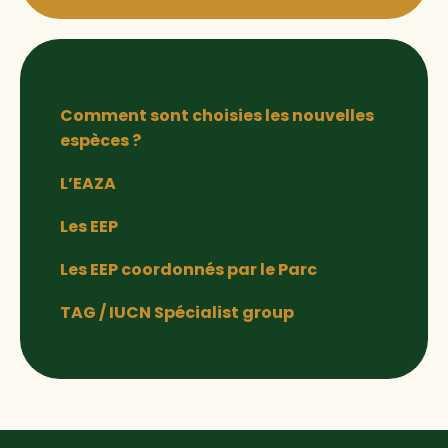
Comment sont choisies les nouvelles
espèces ?
L’EAZA
Les EEP
Les EEP coordonnés par le Parc
TAG / IUCN Spécialist group