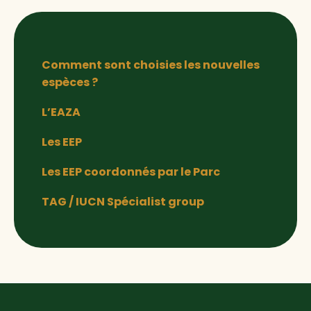
Comment sont choisies les nouvelles
espèces ?
L’EAZA
Les EEP
Les EEP coordonnés par le Parc
TAG / IUCN Spécialist group