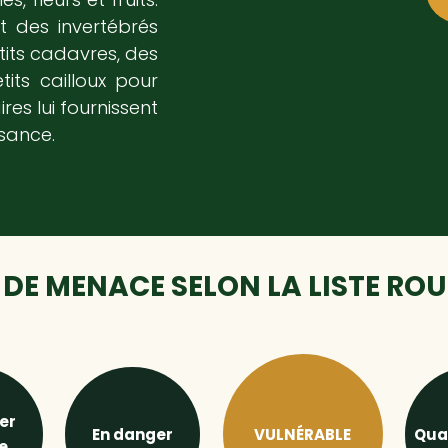
t des invertébrés
tits cadavres, des
ts cailloux pour
res lui fournissent
sance.
DE MENACE SELON LA LISTE RO
er
En danger
VULNÉRABLE
Qua
e