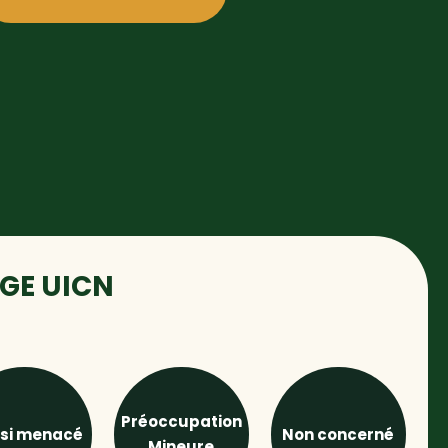
UGE UICN
Préoccupation
si menacé
Non concerné
Mineure