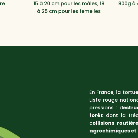
re
15 à 20 cm pour les mâles, 18
800g à 
à 25 cm pour les femelles
En France, la tortu
Liste rouge nation
pressions : d
estru
forêt
dont la fré
c
ollisions routièr
agrochimiques et 