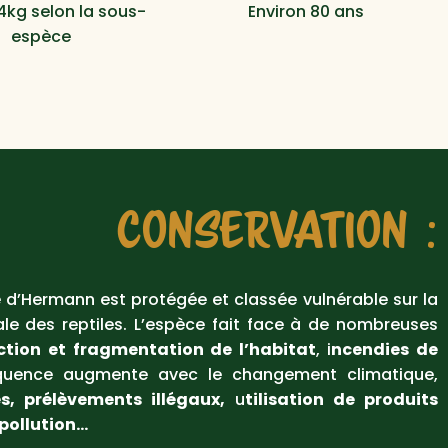
4kg selon la sous-
Environ 80 ans
espèce
CONSERVATION :
e d’Hermann est protégée et classée vulnérable sur la
ale des reptiles. L’espèce fait face à de nombreuses
ction et fragmentation de l’habitat
, i
ncendies de
quence augmente avec le changement climatique,
es, p
rélèvements illégaux,
u
tilisation de produits
pollution…