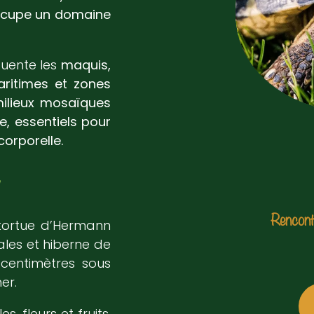
occupe un domaine
quente les
maquis,
aritimes et zones
milieux mosaïques
, essentiels pour
corporelle.
!
Rencont
 tortue d’Hermann
vales et hiberne de
centimètres sous
er.
s, fleurs et fruits.