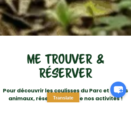
ME TROUVER &
RÉSERVER
Pour découvrir les coulisses du Parc et de ses
animaux, réserver l’une de nos activités !
Translate