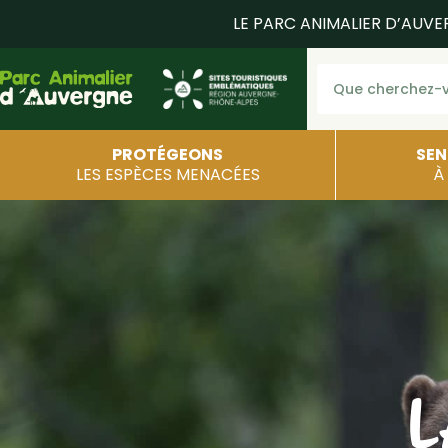
LE PARC ANIMALIER D’AUVE
PROTÉGEONS
SEN
LES ESPÈCES MENACÉES
À
L