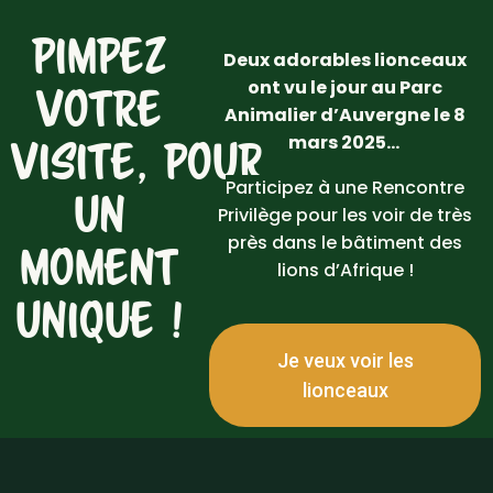
PIMPEZ
Deux adorables lionceaux
ont vu le jour au Parc
VOTRE
Animalier d’Auvergne le 8
mars 2025…
VISITE,
POUR
Participez à une Rencontre
UN
Privilège pour les voir de très
près dans le bâtiment des
MOMENT
lions d’Afrique !
UNIQUE !
Je veux voir les
lionceaux